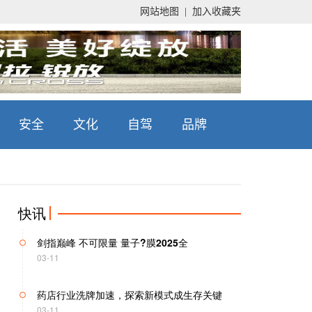
这些高水平对外开放，必将集中释放政策红
网站地图
|
加入收藏夹
03-11
4499元起AMD发布新一代Radeo
03-11
荣耀vivoOPPO定档4月新品手机平
03-11
安全
文化
自驾
品牌
木材产业变革：植树节理念下的传统突破与
03-11
快讯
剑指巅峰 不可限量 量子?膜2025全
03-11
药店行业洗牌加速，探索新模式成生存关键
03-11