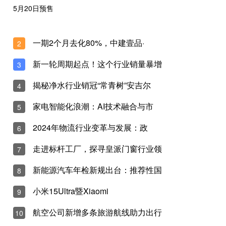
荣耀vivoOPPO定档4月新品手机平
03-11
木材产业变革：植树节理念下的传统突破与
一期2个月去化80%，中建壹品·
2
03-11
新一轮周期起点！这个行业销量暴增
3
剑指巅峰 不可限量 量子?膜2025全
揭秘净水行业销冠“常青树”安吉尔
4
03-11
家电智能化浪潮：AI技术融合与市
5
药店行业洗牌加速，探索新模式成生存关键
2024年物流行业变革与发展：政
6
03-11
走进标杆工厂，探寻皇派门窗行业领
7
技能培训促增收：如何让农民技能提升与乡
03-11
新能源汽车年检新规出台：推荐性国
8
小米15Ultra暨Xiaomi
9
传统武术文化交流活动成功举办
03-11
航空公司新增多条旅游航线助力出行
10