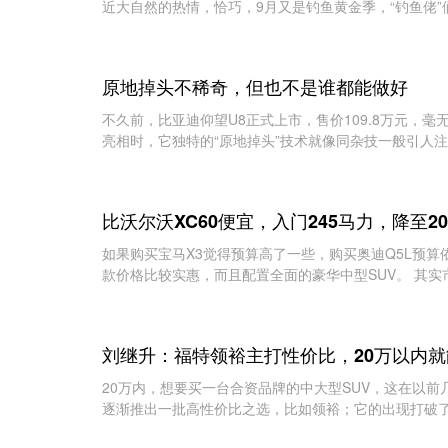
近大自然的热情，恰巧，9月又是钓鱼黄金季，“钓鱼佬”们
原地掉头不稀奇，但也不是谁都能做好
不久前，比亚迪仰望U8正式上市，售价109.8万元，
亮相时，它独特的“原地掉头”技术就像同杂技一般引人注
比沃尔沃XC60便宜，入门245马力，降至2
如果购买宝马X3觉得预算高了一些，购买奥迪Q5L预算依
款价格比较实惠，而且配置全面的豪华中型SUV。 其实市
刘继升：福特领裕主打性价比，20万以内就
20万内，想要买一台合资品牌的中大型SUV，这在以
逐渐推出一批高性价比之选，比如领裕；它的出现打破了这