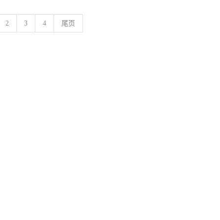
2
3
4
尾页