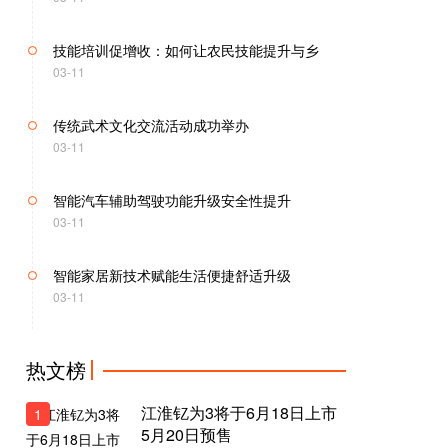
技能培训促增收：如何让农民技能提升与乡
03-11
传统武术文化交流活动成功举办
03-11
智能汽车辅助驾驶功能升级安全性提升
03-11
智能家居新技术赋能生活便捷舒适升级
03-11
这些高水平对外开放，必将集中释放政策红
03-11
热文榜
4499元起AMD发布新一代Radeo
03-11
江淮钇为3将于6月18日上市
1
5月20日预售