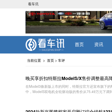
看车讯
首页
资讯
当前位置 >
首页
>
车评
晚买享折扣特斯拉ModelS/X售价调整最高降
在Model3焕新版上市的同时，特斯拉官方还宣布旗下的Mo
中，ModelS双电机全轮驱动版的售价从75.49万元下调到了6
2024款新岚图梦想家开启预订综合续航1231