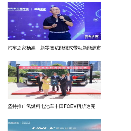
汽车之家杨嵩：新零售赋能模式带动新能源市
坚持推广氢燃料电池车丰田FCEV柯斯达完