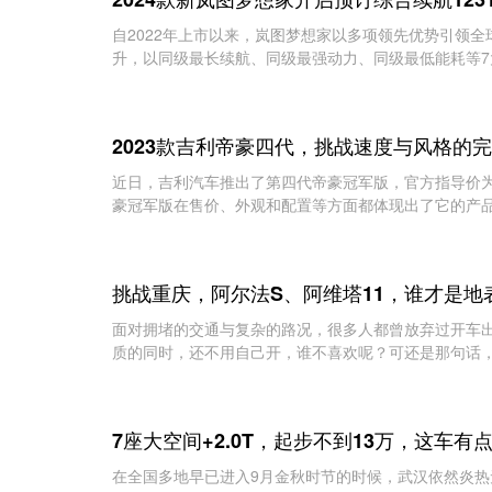
自2022年上市以来，岚图梦想家以多项领先优势引领全
升，以同级最长续航、同级最强动力、同级最低能耗等7大
2023款吉利帝豪四代，挑战速度与风格的
近日，吉利汽车推出了第四代帝豪冠军版，官方指导价为6
豪冠军版在售价、外观和配置等方面都体现出了它的产品实
挑战重庆，阿尔法S、阿维塔11，谁才是地
面对拥堵的交通与复杂的路况，很多人都曾放弃过开车
质的同时，还不用自己开，谁不喜欢呢？可还是那句话，
7座大空间+2.0T，起步不到13万，这车有
在全国多地早已进入9月金秋时节的时候，武汉依然炎