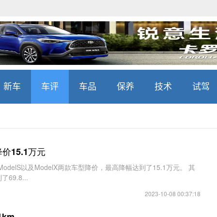
新车
车评
车品
保养
技术
试驾
价15.1万元
delS以及ModelX两款车型降价，最高降幅达到了15.1万元。 其
9.8...
2023-10-08 00:37:18
km