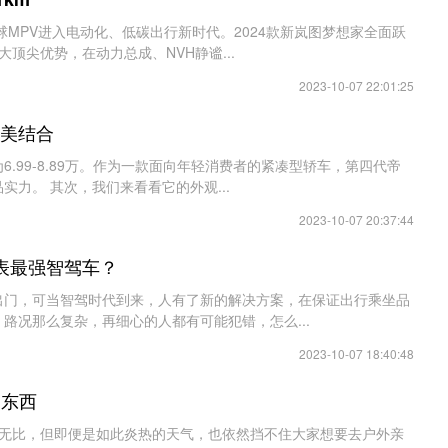
球MPV进入电动化、低碳出行新时代。2024款新岚图梦想家全面跃
顶尖优势，在动力总成、NVH静谧...
2023-10-07 22:01:25
完美结合
.99-8.89万。作为一款面向年轻消费者的紧凑型轿车，第四代帝
力。 其次，我们来看看它的外观...
2023-10-07 20:37:44
表最强智驾车？
出门，可当智驾时代到来，人有了新的解决方案，在保证出行乘坐品
路况那么复杂，再细心的人都有可能犯错，怎么...
2023-10-07 18:40:48
点东西
热无比，但即便是如此炎热的天气，也依然挡不住大家想要去户外亲